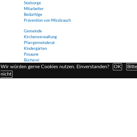
Seelsorge
Mitarbeiter
Bedürftige
Prävention von Missbrauch
Gemeinde
Kirchenverwaltung
Pfarrgemeinderat
Kindergärten
Posaune
Bücherei
Maroniten
Wir würden gerne Cookies nutzen. Einverstanden?
OK
Bitt
Pfarrgebiet
nicht
Ökumene
Gruppen
Pfarrjugend
Ministranten
Vinzenzkonferenz
Lektoren
Basar
Ludwigsbühne
Senioren